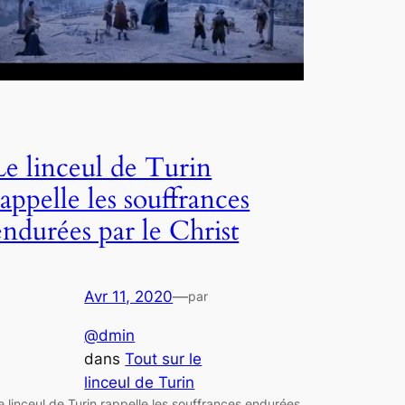
Le linceul de Turin
rappelle les souffrances
endurées par le Christ
Avr 11, 2020
—
par
@dmin
dans
Tout sur le
linceul de Turin
e linceul de Turin rappelle les souffrances endurées