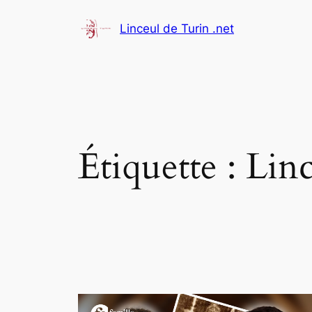
Aller
Linceul de Turin .net
au
contenu
Étiquette :
Linc