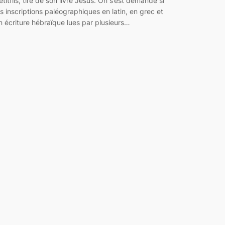
etitfils, tiré de son livre Jésus. On s’est demandé si
es inscriptions paléographiques en latin, en grec et
n écriture hébraïque lues par plusieurs…