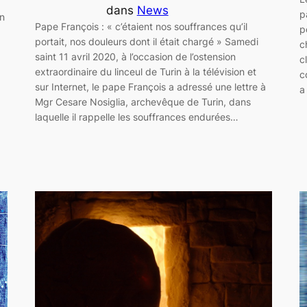
dans
News
p
in
Pape François : « c’étaient nos souffrances qu’il
p
portait, nos douleurs dont il était chargé » Samedi
c
saint 11 avril 2020, à l’occasion de l’ostension
c
extraordinaire du linceul de Turin à la télévision et
c
sur Internet, le pape François a adressé une lettre à
a
Mgr Cesare Nosiglia, archevêque de Turin, dans
laquelle il rappelle les souffrances endurées…