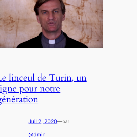
Le linceul de Turin, un
signe pour notre
génération
Juil 2, 2020
—
par
@dmin