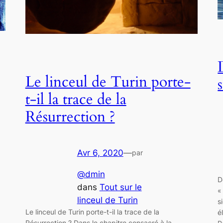
Le linceul de Turin porte-
t-il la trace de la
Résurrection ?
Avr 6, 2020
—
par
@dmin
D
dans
Tout sur le
«
linceul de Turin
s
Le linceul de Turin porte-t-il la trace de la
é
Résurrection ? Dans le chapitre consacré à la