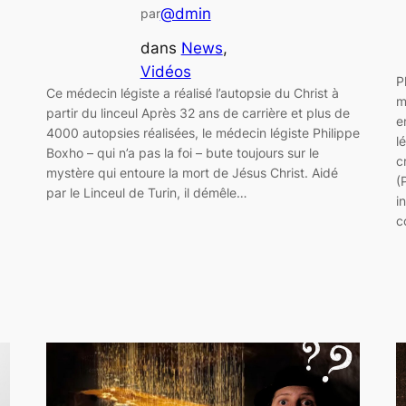
@dmin
par
dans
News
, 
Vidéos
P
Ce médecin légiste a réalisé l’autopsie du Christ à
m
partir du linceul Après 32 ans de carrière et plus de
e
4000 autopsies réalisées, le médecin légiste Philippe
l
Boxho – qui n’a pas la foi – bute toujours sur le
c
mystère qui entoure la mort de Jésus Christ. Aidé
(
par le Linceul de Turin, il démêle…
i
c