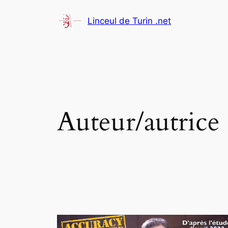
Aller
Linceul de Turin .net
au
contenu
Auteur/autrice