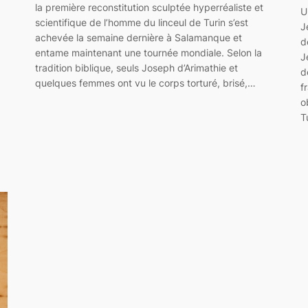
la première reconstitution sculptée hyperréaliste et
U
scientifique de l’homme du linceul de Turin s’est
J
achevée la semaine dernière à Salamanque et
d
entame maintenant une tournée mondiale. Selon la
J
tradition biblique, seuls Joseph d’Arimathie et
d
quelques femmes ont vu le corps torturé, brisé,…
f
o
T