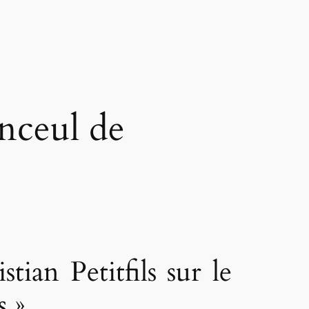
inceul de
ian Petitfils sur le
s »