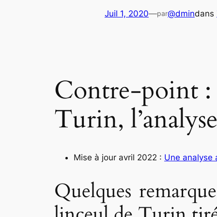
Juil 1, 2020
—
@dmin
dans
par
Contre-point : 
Turin, l’analys
Mise à jour avril 2022 :
Une analyse a
Quelques remarques 
linceul de Turin tiré