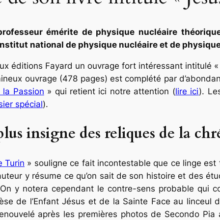
professeur émérite de physique nucléaire théorique 
nstitut national de physique nucléaire et de physiqu
ux éditions Fayard un ouvrage fort intéressant intitulé « 
lumineux ouvrage (478 pages) est complété par d’abondan
 la Passion
»
qui retient ici notre attention (
lire ici
). Le
ier spécial
).
plus insigne des reliques de la chr
e Turin
» souligne ce fait incontestable que ce linge es
auteur y résume ce qu’on sait de son histoire et des étud
On y notera cependant le contre-sens probable qui consi
se de l’Enfant Jésus et de la Sainte Face au linceul de
renouvelé après les premières photos de Secondo Pia 