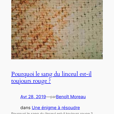
Pourquoi le sang du linceul est-il
toujours rouge ?
Avr 28, 2019
—
Benoît Moreau
par
dans
Une énigme à résoudre
Pourquoi le sang du linceul est-il toujours rouge ?