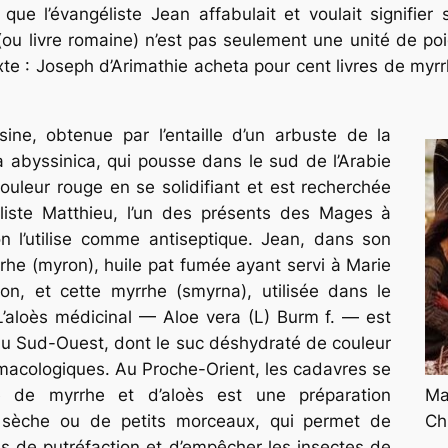
u que l’évangéliste Jean affabulait et voulait signifi
ou livre romaine) n’est pas seulement une unité de poi
te : Joseph d’Arimathie acheta pour cent livres de myrrh
ne, obtenue par l’entaille d’un arbuste de la
 abyssinica
, qui pousse dans le sud de l’Arabie
ouleur rouge en se solidifiant et est recherchée
éliste Matthieu, l’un des présents des Mages à
on l’utilise comme antiseptique. Jean, dans son
rhe (
myron
), huile pat fumée ayant servi à Marie
ion, et cette myrrhe (
smyrna
), utilisée dans le
aloès médicinal — Aloe vera (L) Burm f. — est
du Sud-Ouest, dont le suc déshydraté de couleur
macologiques. Au Proche-Orient, les cadavres se
Ma
 de myrrhe et d’aloès est une préparation
Ch
e sèche ou de petits morceaux, qui permet de
ss de putréfaction et d’empêcher les insectes de