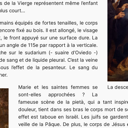
es de la Vierge représentent même l’enfant
plus court…
ains équipés de fortes tenailles, le corps
ncore fixé au bois. Il est allongé, le visage
, le front appuyé sur une surface dure. La
un angle de 115e par rapport à la verticale.
che sur le
sudarium
(- suaire d’Oviedo -)
 sang et de liquide pleural. C’est la veine
sous l’effet de la pesanteur. Le sang du
her.
La desce
Marie et les saintes femmes se
sont-elles approchées ? La
fameuse scène de la
pietà
, qui a tant insp
douleur, tient dans ses bras le corps mort de s
effet est taboue en Israël. Les juifs se garde
veille de la Pâque. De plus, le corps de Jésus