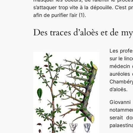
s’attaquer trop vite à la dépouille. C’es
afin de purifier l’air (1).
Des traces d’aloès et de myr
Les profe
sur le li
médecin d
auréoles 
Chambéry 
d’aloës.
Giovanni 
notamment
serait d
palaestin