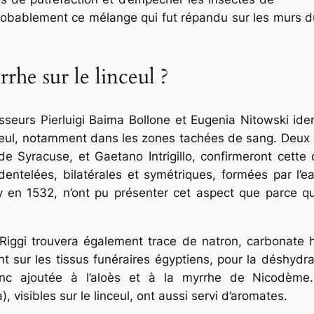
t probablement ce mélange qui fut répandu sur les murs
rhe sur le linceul ?
sseurs Pierluigi Baima Bollone et Eugenia Nitowski iden
nceul, notamment dans les zones tachées de sang. Deux 
e Syracuse, et Gaetano Intrigillo, confirmeront cett
dentelées, bilatérales et symétriques, formées par l’ea
en 1532, n’ont pu présenter cet aspect que parce que
Riggi trouvera également trace de natron, carbonate hy
 sur les tissus funéraires égyptiens, pour la déshydr
onc ajoutée à l’aloès et à la myrrhe de Nicodème
a
), visibles sur le linceul, ont aussi servi d’aromates.