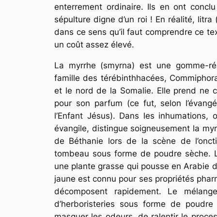
enterrement ordinaire. Ils en ont concl
sépulture digne d’un roi ! En réalité,
litra
(
dans ce sens qu’il faut comprendre ce tex
un coût assez élevé.
La myrrhe (
smyrna
) est une gomme-rési
famille des térébinthhacées,
Commiphora
et le nord de la Somalie. Elle prend ne c
pour son parfum (ce fut, selon l’évang
l’Enfant Jésus). Dans les inhumations, 
évangile, distingue soigneusement la myr
de Béthanie lors de la scène de l’onct
tombeau sous forme de poudre sèche. L’
une plante grasse qui pousse en Arabie 
jaune est connu pour ses propriétés phar
décomposent rapidement. Le mélange
d’herboristeries sous forme de poudr
masquer les odeurs, de ralentir le proce