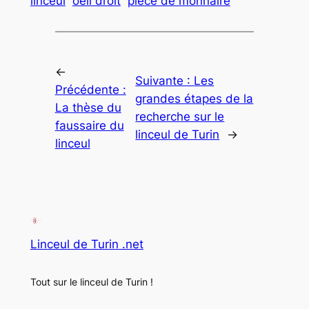
linceul
oeil droit
pièce de monnaire
←
Suivante :
Les
Précédente :
grandes étapes de la
La thèse du
recherche sur le
faussaire du
linceul de Turin
→
linceul
Linceul de Turin .net
Tout sur le linceul de Turin !