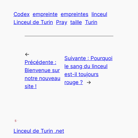
Codex
empreinte
empreintes
linceul
Linceul de Turin
Pray
taille
Turin
←
Suivante :
Pourquoi
Précédente :
le sang du linceul
Bienvenue sur
est-il toujours
notre nouveau
rouge ?
→
site !
Linceul de Turin .net