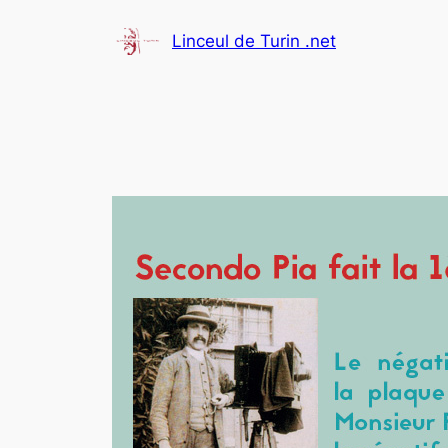
Aller
Linceul de Turin .net
au
contenu