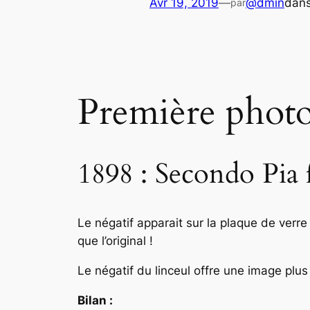
Avr 19, 2019
—
@dmin
dan
par
Première photo 
1898 : Secondo Pia f
Le négatif apparait sur la plaque de verre 
que l’original !
Le négatif du linceul offre une image plus 
Bilan :