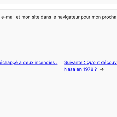
e-mail et mon site dans le navigateur pour mon proch
a échappé à deux incendies :
Suivante :
Qu’ont découve
Nasa en 1978 ?
→