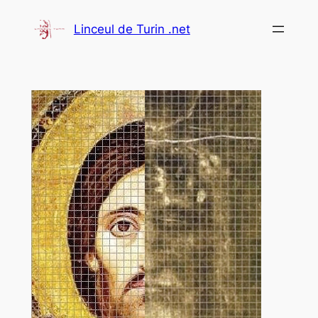
Aller
Linceul de Turin .net
au
contenu