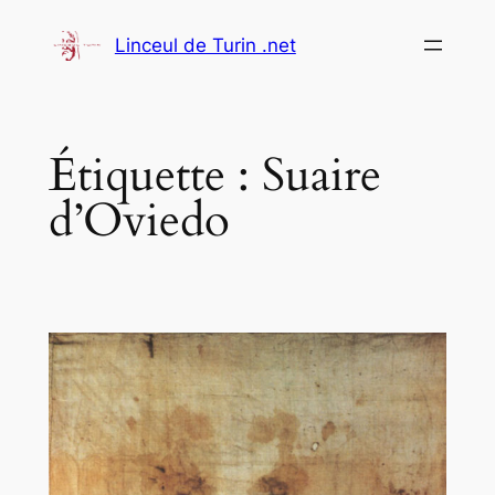
Aller
Linceul de Turin .net
au
contenu
Étiquette :
Suaire
d’Oviedo