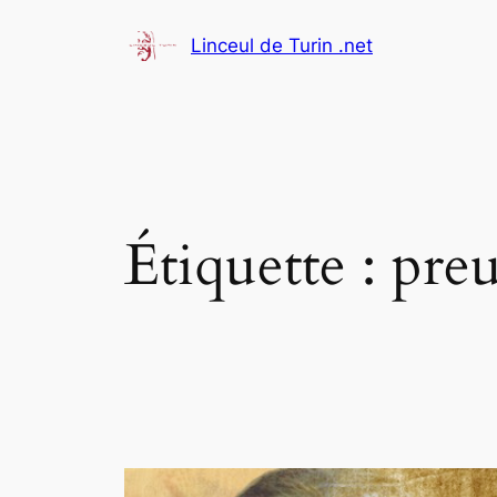
Aller
Linceul de Turin .net
au
contenu
Étiquette :
pre