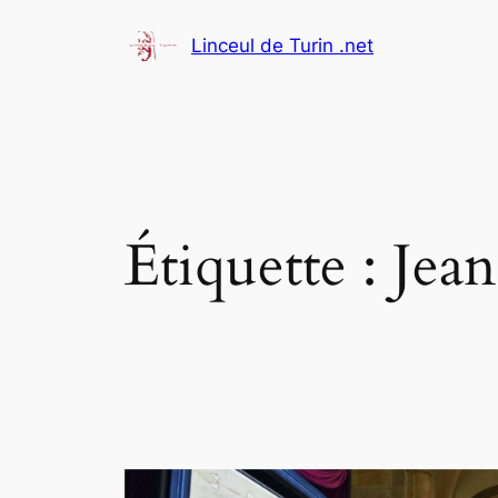
Aller
Linceul de Turin .net
au
contenu
Étiquette :
Jean