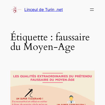
Aller
Linceul de Turin .net
au
contenu
Étiquette :
faussaire
du Moyen-Age