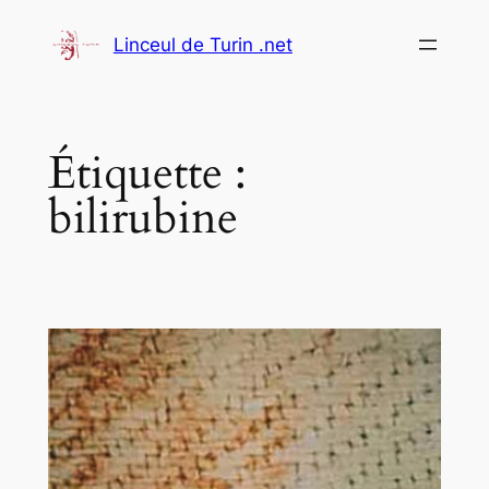
Aller
Linceul de Turin .net
au
contenu
Étiquette :
bilirubine