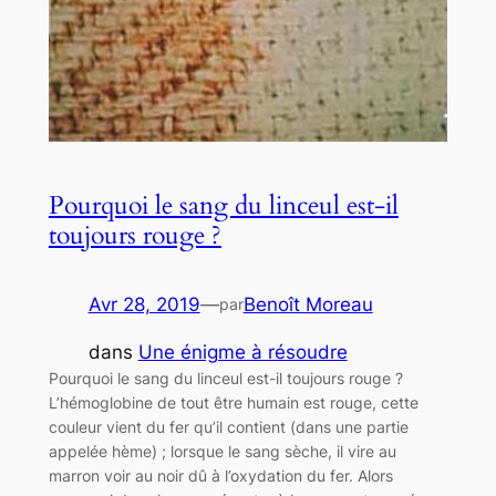
Pourquoi le sang du linceul est-il
toujours rouge ?
Avr 28, 2019
—
Benoît Moreau
par
dans
Une énigme à résoudre
Pourquoi le sang du linceul est-il toujours rouge ?
L’hémoglobine de tout être humain est rouge, cette
couleur vient du fer qu’il contient (dans une partie
appelée hème) ; lorsque le sang sèche, il vire au
marron voir au noir dû à l’oxydation du fer. Alors